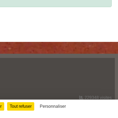
229348
visites
r
Tout refuser
Personnaliser
Informations légales
Signaler un contenu inapproprié