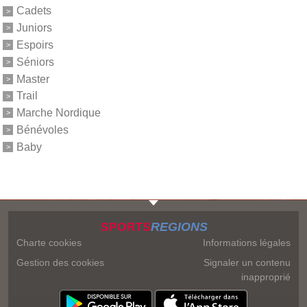
Cadets
Juniors
Espoirs
Séniors
Master
Trail
Marche Nordique
Bénévoles
Baby
SPORTS
REGIONS
Charte cookies
Informations légales
Gestion des cookies
Signaler un contenu
inapproprié