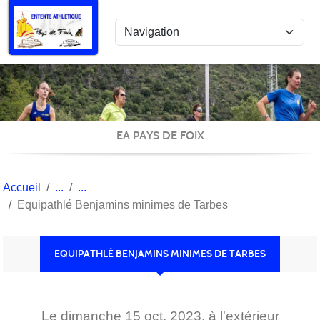
Panneau de gestion des cookies
EA PAYS DE FOIX
Accueil
Equipathlé Benjamins minimes de Tarbes
EQUIPATHLÉ BENJAMINS MINIMES DE TARBES
Le
dimanche
15
oct.
2023
, à l'extérieur